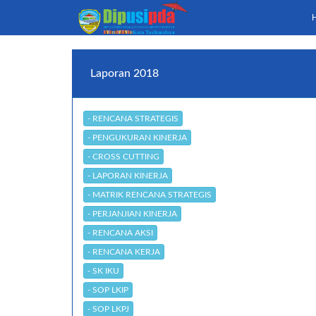
Laporan 2018
- RENCANA STRATEGIS
- PENGUKURAN KINERJA
- CROSS CUTTING
- LAPORAN KINERJA
- MATRIK RENCANA STRATEGIS
- PERJANJIAN KINERJA
- RENCANA AKSI
- RENCANA KERJA
- SK IKU
- SOP LKIP
- SOP LKPJ