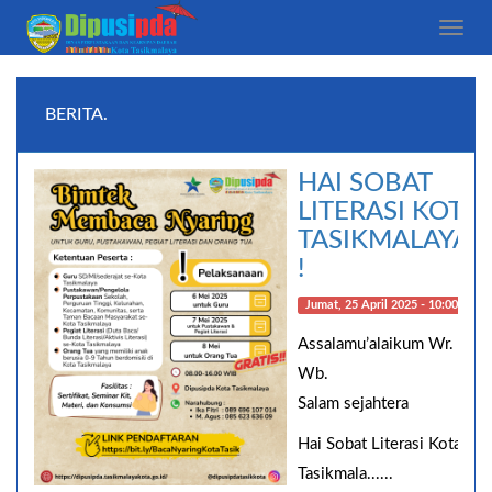
Toggle
naviga
BERITA.
HAI SOBAT
LITERASI KOTA
TASIKMALAYA
!
Jumat, 25 April 2025 - 10:00:17
Assalamu’alaikum Wr.
Wb.
Salam sejahtera
Hai Sobat Literasi Kota
Tasikmala......