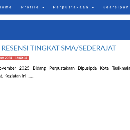
Home
Profile
Perpustakaan
Kearsipa
 RESENSI TINGKAT SMA/SEDERAJAT
er 2025 - 16:00:26
vember 2025 Bidang Perpustakaan Dipusipda Kota Tasikmala
 Kegiatan ini ......