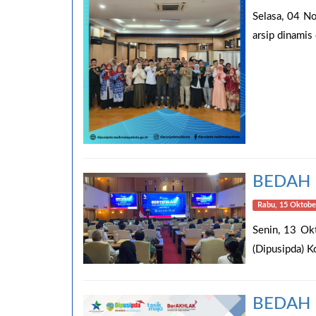
Selasa, 04 N
arsip dinamis d
BEDAH 
Rabu, 15 Oktober
Senin, 13 Ok
(Dipusipda) Kot
BEDAH