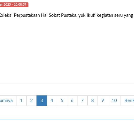
r 2025 - 10:00:57
leksi Perpustakaan Hai Sobat Pustaka, yuk ikuti kegiatan seru yan
lumnya
1
2
3
4
5
6
7
8
9
10
Beri