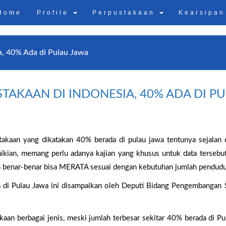
Home
Profile
Perpustakaan
Kearsipa
ia, 40% Ada di Pulau Jawa
STAKAAN DI INDONESIA, 40% ADA DI P
takaan yang dikatakan 40% berada di pulau jawa tentunya sejalan
ian, memang perlu adanya kajian yang khusus untuk data tersebu
 benar-benar bisa MERATA sesuai dengan kebutuhan jumlah penduduk
a di Pulau Jawa ini disampaikan oleh Deputi Bidang Pengembangan
kaan berbagai jenis, meski jumlah terbesar sekitar 40% berada di Pu